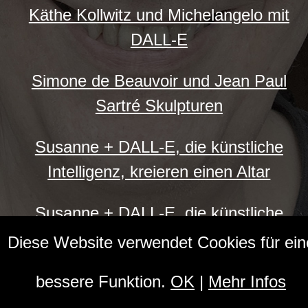
Käthe Kollwitz und Michelangelo mit
DALL-E
Simone de Beauvoir und Jean Paul
Sartré Skulpturen
Susanne + DALL-E, die künstliche
Intelligenz, kreieren einen Altar
Susanne + DALL-E, die künstliche
Intelligenz, kreieren den Airbus A380
Diese Website verwendet Cookies für ein
Susanne + DALL-E, die künstliche
bessere Funktion.
OK
|
Mehr Infos
Intelligenz, kreieren den Hamburger