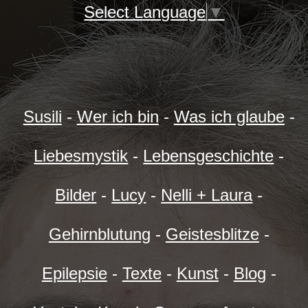
Select Language
▼
Susili
-
Wer ich bin
-
Was ich glaube
-
Liebesmystik
-
Lebensgeschichte
-
Bilder
-
Lucy
-
Nelli + Laura
-
Gehirnblutung
-
Geistesblitze
-
Epilepsie
-
Texte
-
Kunst
-
Blog
-