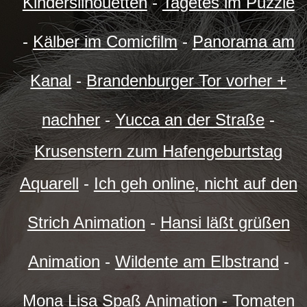
Kindersilhouetten
-
Tagetes im Puzzle
-
Kälber im Comicfilm
-
Panorama am
Kanal
-
Brandenburger Tor vorher +
nachher
-
Yucca an der Straße
-
Krusenstern zum Hafengeburtstag
Aquarell
-
Ich geh online, nicht auf den
Strich Animation
-
Hansi läßt grüßen
Animation
-
Wildente am Elbstrand
-
Mona Lisa Spaß Animation
-
Tomaten