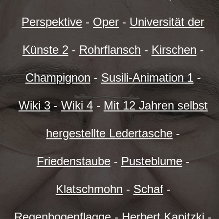
Perspektive
-
Oper
-
Universität der
Künste 2
-
Rohrflansch
-
Kirschen
-
Champignon
-
Susili-Animation 1
-
Wiki 3
-
Wiki 4
-
Mit 12 Jahren selbst
hergestellte Ledertasche
-
Friedenstaube
-
Pusteblume
-
Klatschmohn
-
Schaf
-
Regenbogenflagge
-
Herbert Kapitzki
-