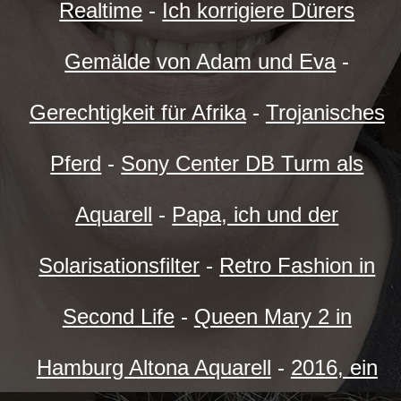
Realtime
-
Ich korrigiere Dürers
Gemälde von Adam und Eva
-
Gerechtigkeit für Afrika
-
Trojanisches
Pferd
-
Sony Center DB Turm als
Aquarell
-
Papa, ich und der
Solarisationsfilter
-
Retro Fashion in
Second Life
-
Queen Mary 2 in
Hamburg Altona Aquarell
-
2016, ein