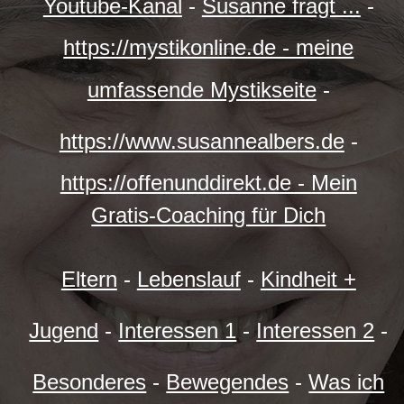
Youtube-Kanal
-
Susanne fragt ...
-
https://mystikonline.de - meine
umfassende Mystikseite
-
https://www.susannealbers.de
-
https://offenunddirekt.de - Mein
Gratis-Coaching für Dich
Eltern
-
Lebenslauf
-
Kindheit +
Jugend
-
Interessen 1
-
Interessen 2
-
Besonderes
-
Bewegendes
-
Was ich