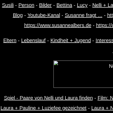
Susili
-
Person
-
Bilder
-
Bettina
-
Lucy
-
Nelli + L
Blog
-
Youtube-Kanal
-
Susanne fragt ...
-
ht
https://www.susannealbers.de
-
https:/
Eltern
-
Lebenslauf
-
Kindheit + Jugend
-
Interes
Spiel - Paare von Nelli und Laura finden
-
Film: N
Laura + Pauline + Luziefee gezeichnet
-
Laura + N