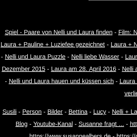
Spiel - Paare von Nelli und Laura finden
-
Film: N
Laura + Pauline + Luziefee gezeichnet
-
Laura + N
-
Nelli und Laura Puzzle
-
Nelli liebe Wasser
-
Laur
Dezember 2015
-
Laura am 28. April 2016
-
Nelli
-
Nelli und Laura hauen und küssen sich
-
Laura 
verl
Susili
-
Person
-
Bilder
-
Bettina
-
Lucy
-
Nelli + L
Blog
-
Youtube-Kanal
-
Susanne fragt ...
-
ht
https://www.susannealbers.de
-
https:/