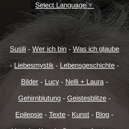
Select Language
▼
Susili
-
Wer ich bin
-
Was ich glaube
-
Liebesmystik
-
Lebensgeschichte
-
Bilder
-
Lucy
-
Nelli + Laura
-
Gehirnblutung
-
Geistesblitze
-
Epilepsie
-
Texte
-
Kunst
-
Blog
-